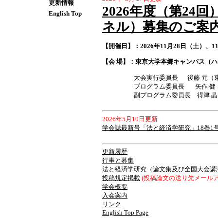
更新情報
2026年度（第2
English Top
ネル）募集のご案
【開催日】：2026年11月28日（土）、1
【会 場】：東京大学本郷キャンパス（
大会実行委員長 後藤 元（東京
プログラム委員長 矢作 健（成
副プログラム委員長 得津 晶（一
2026年5月10日更新
学会誌最新号「法と経済学研究」18巻1
更新履歴
行事と募集
法と経済学研究（論文集及び全国大会講
投稿規定掲載
(投稿論文の送り先メールアドレ
学会概要
入会案内
リンク
English Top Page